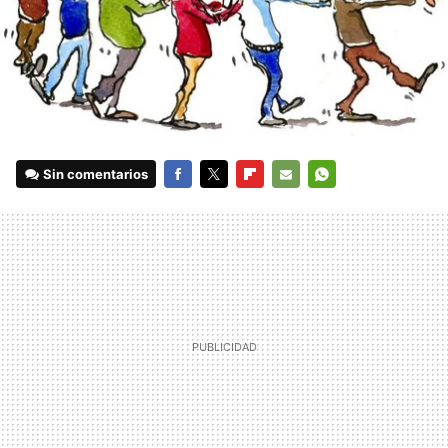
Sin comentarios
FACEBOOK
TWITTER
FLIPBOARD
E-
WHATSAPP
MAIL