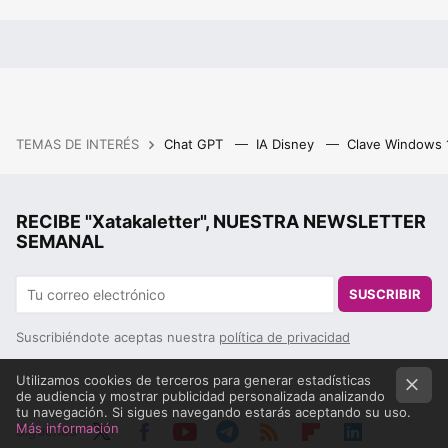
TEMAS DE INTERÉS
Chat GPT
IA Disney
Clave Windows
RECIBE "Xatakaletter", NUESTRA NEWSLETTER
SEMANAL
SUSCRIBIR
Suscribiéndote aceptas nuestra
política de privacidad
Utilizamos cookies de terceros para generar estadísticas
de audiencia y mostrar publicidad personalizada analizando
tu navegación. Si sigues navegando estarás aceptando su uso.
Más información
Síguenos