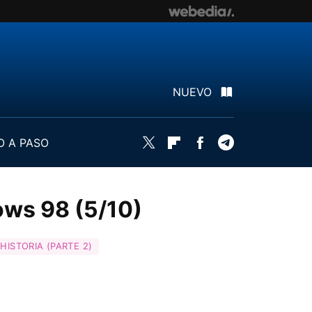
NUEVO
O A PASO
Twitter
Flipboard
Facebook
Telegram
ows 98 (5/10)
ISTORIA (PARTE 2)