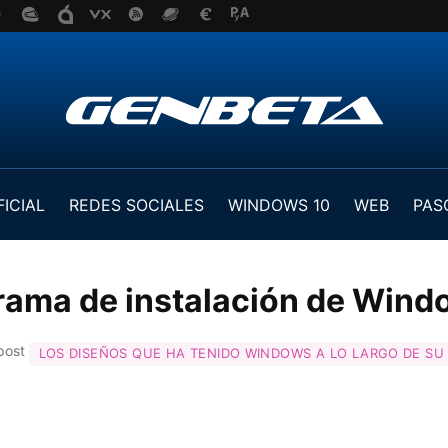
FICIAL
REDES SOCIALES
WINDOWS 10
WEB
PAS
rama de instalación de Wind
 post
LOS DISEÑOS QUE HA TENIDO WINDOWS A LO LARGO DE SU H