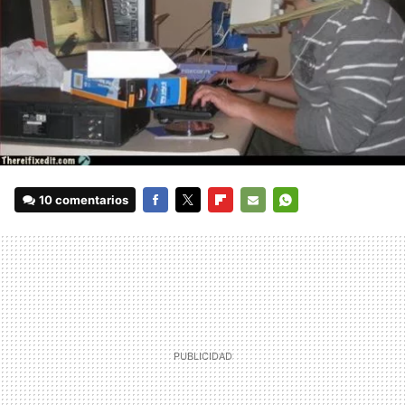
10 comentarios
FACEBOOK
TWITTER
FLIPBOARD
E-
WHATSAPP
MAIL