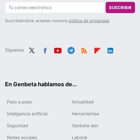
SUSCRIBIR
Suscribiéndote aceptas nuestra
política de privacidad
Síguenos
Twit
Fac
You
Tele
RSS
Flip
Link
ter
ebo
tub
gra
boa
edIn
ok
e
m
rd
En Genbeta hablamos de...
Paso a paso
Actualidad
Inteligencia artificial
Herramientas
Seguridad
Genbeta dev
Redes sociales
Laboral