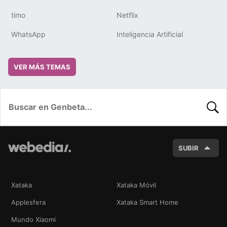
timo
Netflix
WhatsApp
Inteligencia Artificial
VER MÁS TEMAS
BUSC
SUBIR
Xataka
Xataka Móvil
Applesfera
Xataka Smart Home
Mundo Xiaomi