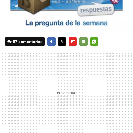
57 comentarios
FACEBOOK
TWITTER
FLIPBOARD
E-
WHATSAPP
MAIL