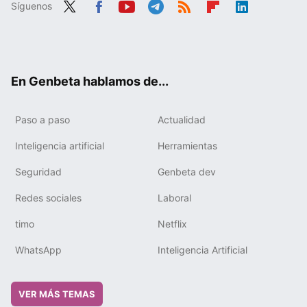
Síguenos
Twit
Fac
You
Tele
RSS
Flip
Link
ter
ebo
tub
gra
boa
edIn
ok
e
m
rd
En Genbeta hablamos de...
Paso a paso
Actualidad
Inteligencia artificial
Herramientas
Seguridad
Genbeta dev
Redes sociales
Laboral
timo
Netflix
WhatsApp
Inteligencia Artificial
VER MÁS TEMAS