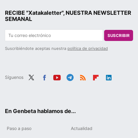
RECIBE "Xatakaletter", NUESTRA NEWSLETTER
SEMANAL
SUSCRIBIR
Suscribiéndote aceptas nuestra
política de privacidad
Síguenos
Twit
Fac
You
Tele
RSS
Flip
Link
ter
ebo
tub
gra
boa
edIn
ok
e
m
rd
En Genbeta hablamos de...
Paso a paso
Actualidad