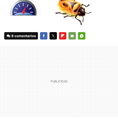
8 comentarios
FACEBOOK
TWITTER
FLIPBOARD
E-
WHATSAPP
MAIL