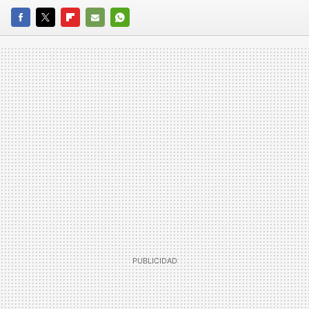
FACEBOOK
TWITTER
FLIPBOARD
E-
WHATSAPP
MAIL