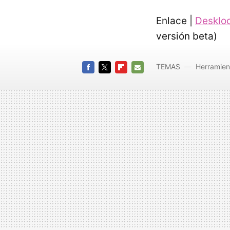
Enlace |
Desklo
versión beta)
TEMAS
Herramien
FACEBOOK
TWITTER
FLIPBOARD
E-
MAIL