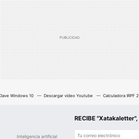
Clave Windows 10
Descargar vídeo Youtube
Calculadora IRPF 
as
Z library
Netflix con anuncios
Eliminar cuenta Instagram
RECIBE "Xatakalette
Inteligencia artificial