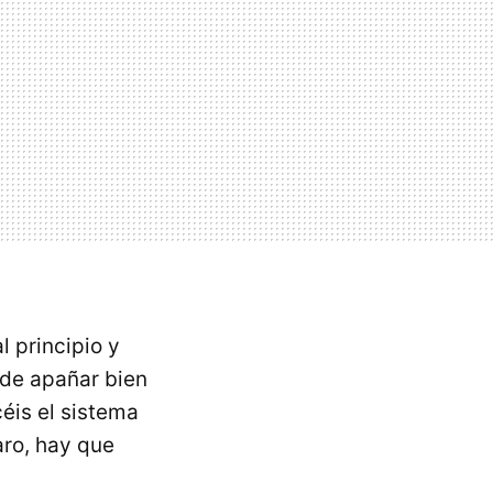
l principio y
ede apañar bien
éis el sistema
aro, hay que