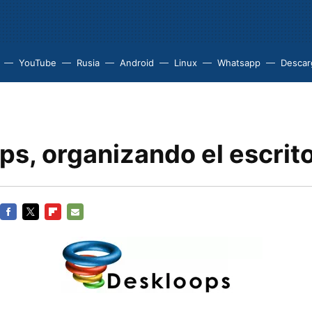
YouTube
Rusia
Android
Linux
Whatsapp
Descarg
s, organizando el escrito
FACEBOOK
TWITTER
FLIPBOARD
E-
MAIL