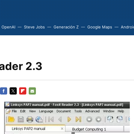
OpenAI
Steve Jobs
Generación Z
Google Maps
Androi
ader 2.3
FACEBOOK
TWITTER
FLIPBOARD
E-
MAIL