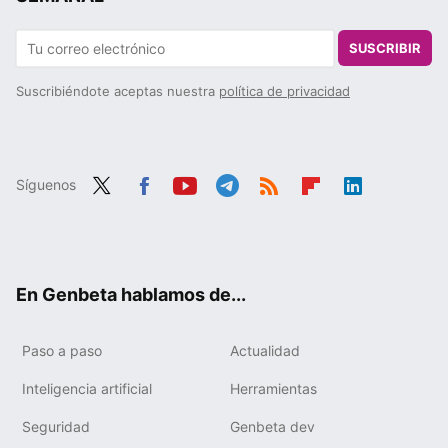
SUSCRIBIR
Suscribiéndote aceptas nuestra
política de privacidad
Síguenos
Twit
Fac
You
Tele
RSS
Flip
Link
ter
ebo
tub
gra
boa
edIn
ok
e
m
rd
En Genbeta hablamos de...
Paso a paso
Actualidad
Inteligencia artificial
Herramientas
Seguridad
Genbeta dev