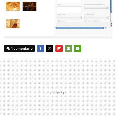
1 comentario
FACEBOOK
TWITTER
FLIPBOARD
E-
WHATSAPP
MAIL