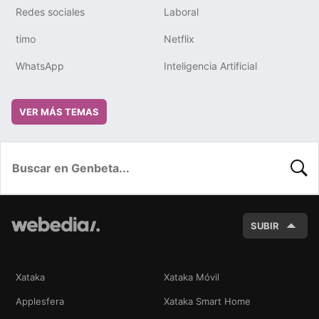
Redes sociales
Laboral
timo
Netflix
WhatsApp
Inteligencia Artificial
VER MÁS TEMAS
BUSC
SUBIR
Xataka
Xataka Móvil
Applesfera
Xataka Smart Home