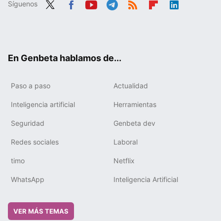
Síguenos
Twit
Fac
You
Tele
RSS
Flip
Link
ter
ebo
tub
gra
boa
edIn
ok
e
m
rd
En Genbeta hablamos de...
Paso a paso
Actualidad
Inteligencia artificial
Herramientas
Seguridad
Genbeta dev
Redes sociales
Laboral
timo
Netflix
WhatsApp
Inteligencia Artificial
VER MÁS TEMAS