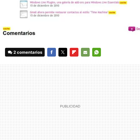
2 comentarios
FACEBOOK
TWITTER
FLIPBOARD
E-
WHATSAPP
MAIL