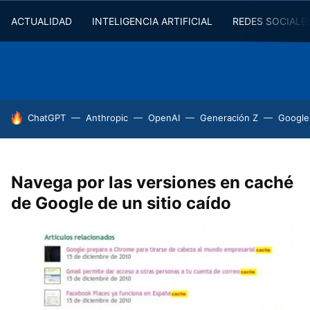
ACTUALIDAD
INTELIGENCIA ARTIFICIAL
REDES SOCIALE
HOY SE HABLA DE
ChatGPT
Anthropic
OpenAI
Generación Z
Google
Navega por las versiones en caché
de Google de un sitio caído