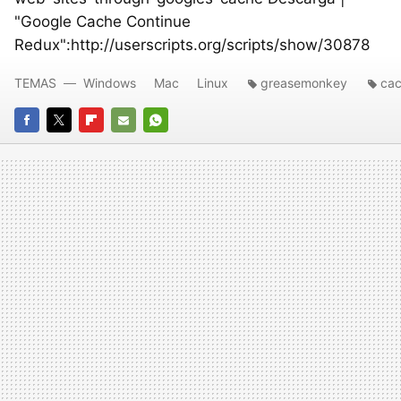
"Google Cache Continue
Redux":http://userscripts.org/scripts/show/30878
TEMAS
Windows
Mac
Linux
greasemonkey
cac
FACEBOOK
TWITTER
FLIPBOARD
E-
WHATSAPP
MAIL