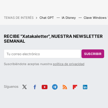
TEMAS DE INTERÉS
Chat GPT
IA Disney
Clave Windows
RECIBE "Xatakaletter", NUESTRA NEWSLETTER
SEMANAL
SUSCRIBIR
Suscribiéndote aceptas nuestra
política de privacidad
Síguenos
Twit
Fac
You
Tele
RSS
Flip
Link
ter
ebo
tub
gra
boa
edIn