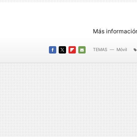
Más informació
TEMAS
Móvil
FACEBOOK
TWITTER
FLIPBOARD
E-
MAIL