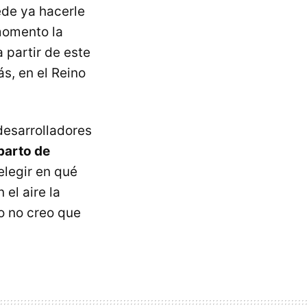
de ya hacerle
 momento la
 partir de este
s, en el Reino
desarrolladores
eparto de
elegir en qué
 el aire la
mo no creo que