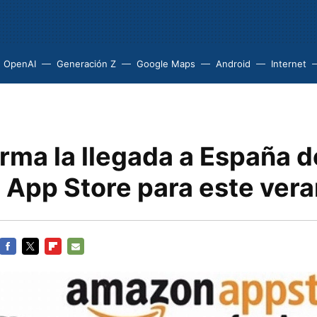
OpenAI
Generación Z
Google Maps
Android
Internet
rma la llegada a España d
App Store para este ver
FACEBOOK
TWITTER
FLIPBOARD
E-
MAIL