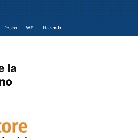
Roblox
WiFi
Hacienda
e la
ano