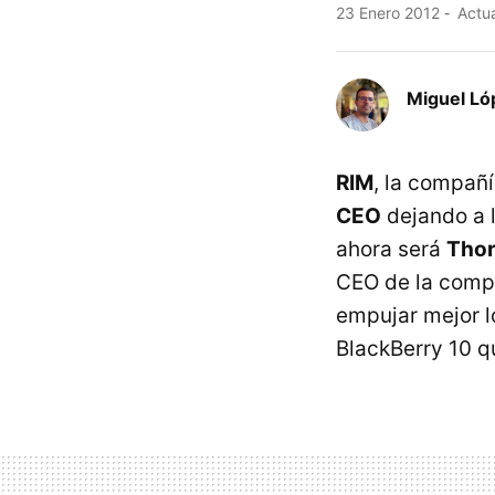
23 Enero 2012
Actua
Miguel Ló
RIM
, la compañí
CEO
dejando a l
ahora será
Thor
CEO
de la compa
empujar mejor l
BlackBerry 10 q