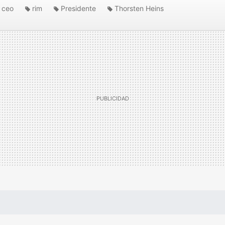
ceo
rim
Presidente
Thorsten Heins