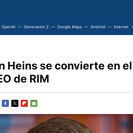
OpenAI
Generación Z
Google Maps
Android
Internet
 Heins se convierte en el
EO de RIM
FACEBOOK
TWITTER
FLIPBOARD
E-
MAIL