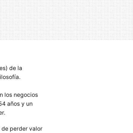
es) de la
losofía.
on los negocios
 54 años y un
r.
 de perder valor