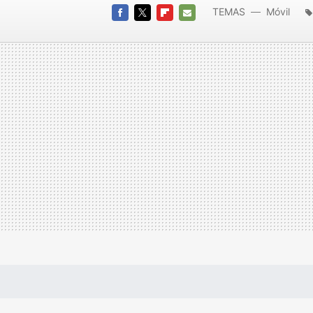
TEMAS
Móvil
FACEBOOK
TWITTER
FLIPBOARD
E-
MAIL