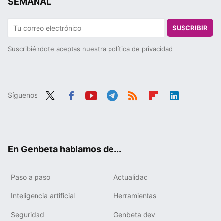
SEMANAL
SUSCRIBIR
Suscribiéndote aceptas nuestra
política de privacidad
Síguenos
Twit
Fac
You
Tele
RSS
Flip
Link
ter
ebo
tub
gra
boa
edIn
ok
e
m
rd
En Genbeta hablamos de...
Paso a paso
Actualidad
Inteligencia artificial
Herramientas
Seguridad
Genbeta dev