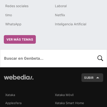
Redes sociales
Laboral
timo
Netflix
WhatsApp
Inteligencia Artificial
VER MÁS TEMAS
BUSC
SUBIR
Xataka
Xataka Móvil
Applesfera
Xataka Smart Home