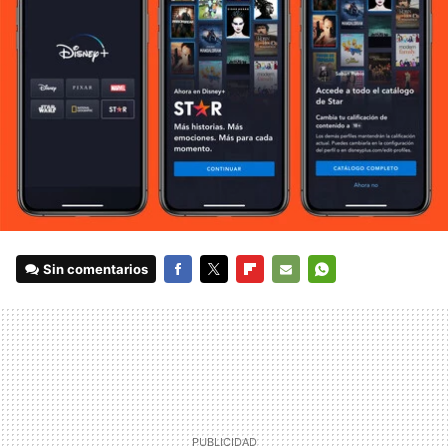
Sin comentarios
FACEBOOK
TWITTER
FLIPBOARD
E-
WHATSAPP
MAIL