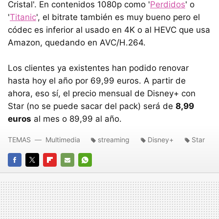
Cristal'. En contenidos 1080p como '
Perdidos
' o
'
Titanic
', el bitrate también es muy bueno pero el
códec es inferior al usado en 4K o al HEVC que usa
Amazon, quedando en AVC/H.264.
Los clientes ya existentes han podido renovar
hasta hoy el año por 69,99 euros. A partir de
ahora, eso sí, el precio mensual de Disney+ con
Star (no se puede sacar del pack) será de
8,99
euros
al mes o 89,99 al año.
TEMAS
Multimedia
streaming
Disney+
Star
FACEBOOK
TWITTER
FLIPBOARD
E-
WHATSAPP
MAIL