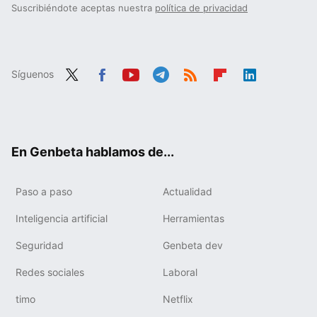
Suscribiéndote aceptas nuestra
política de privacidad
Síguenos
Twit
Fac
You
Tele
RSS
Flip
Link
ter
ebo
tub
gra
boa
edIn
ok
e
m
rd
En Genbeta hablamos de...
Paso a paso
Actualidad
Inteligencia artificial
Herramientas
Seguridad
Genbeta dev
Redes sociales
Laboral
timo
Netflix