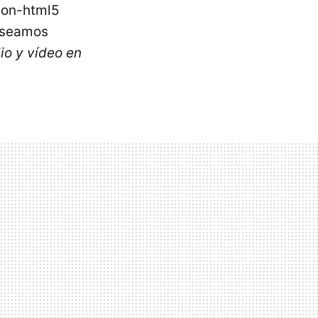
con-html5
, seamos
io y vídeo en