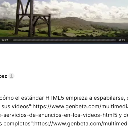
pez
cómo el estándar HTML5 empieza a espabilarse, c
r sus vídeos":https://www.genbeta.com/multimed
s-servicios-de-anuncios-en-los-videos-html5 y 
os completos":https://www.genbeta.com/multimed