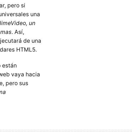
r, pero si
universales una
limeVideo, un
lemas
. Así,
jecutará de una
ándares HTML5.
o están
 web vaya hacia
e, pero sus
rma