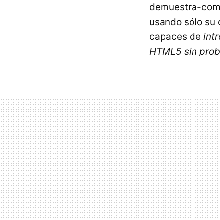
demuestra-como
usando sólo su 
capaces de
int
HTML5 sin pro