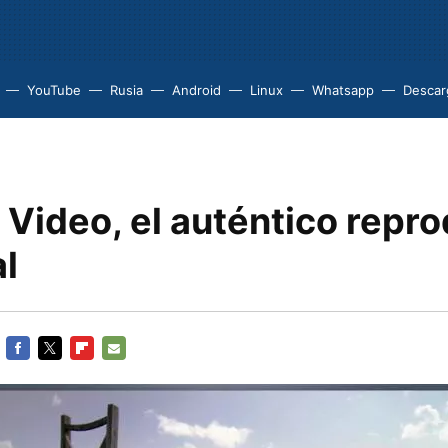
YouTube
Rusia
Android
Linux
Whatsapp
Descarg
Video, el auténtico repr
l
FACEBOOK
TWITTER
FLIPBOARD
E-
MAIL