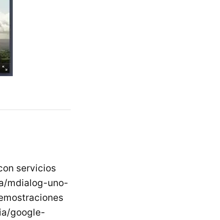
on servicios
ia/mdialog-uno-
demostraciones
ia/google-