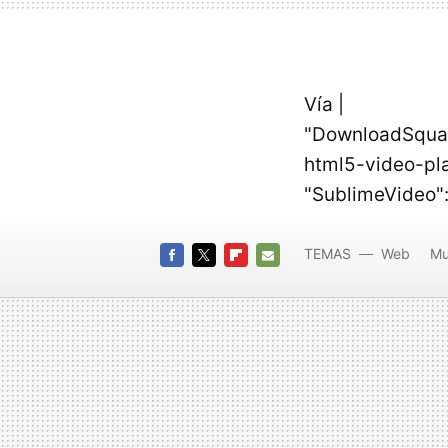
Vía |
"DownloadSqua
html5-video-play
"SublimeVideo":
TEMAS
Web
Mu
FACEBOOK
TWITTER
FLIPBOARD
E-
MAIL