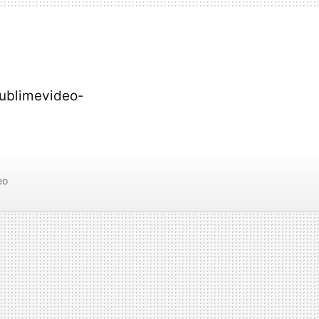
ublimevideo-
eo