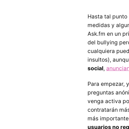
Hasta tal punto
medidas y algun
Ask.fm en un pr
del bullying per
cualquiera pued
insultos), aunq
social
,
anuncia
Para empezar, y
preguntas anóni
venga activa po
contratarán más
más importante
usuarios no re