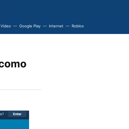
 Video
Google Play
Internet
Roblox
 como