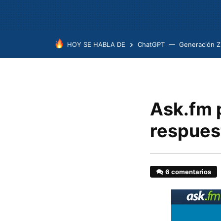
HOY SE HABLA DE
ChatGPT
Generación Z
Ask.fm 
respuest
6 comentarios