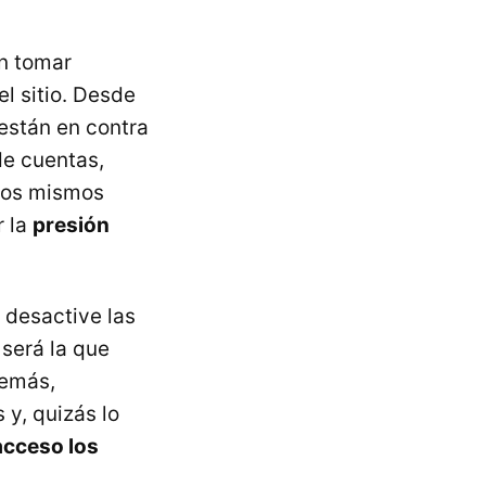
on tomar
l sitio. Desde
están en contra
de cuentas,
 los mismos
r la
presión
 desactive las
será la que
demás,
 y, quizás lo
acceso los