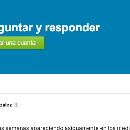
zález
as semanas apareciendo asiduamente en los medio