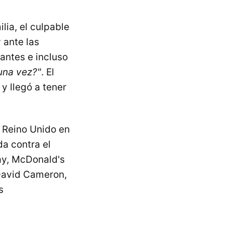
lia, el culpable
 ante las
tantes e incluso
una vez?"
. El
 y llegó a tener
 Reino Unido en
da contra el
ay, McDonald's
 David Cameron,
s