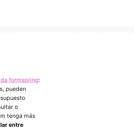
ida formspring
:
os, pueden
 supuesto
ultar o
.fm tenga más
ar entre