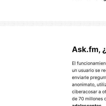
Ask.fm, ¿
El funcionamien
un usuario se r
enviarle pregun
anonimato, utili
ciberacosar a o
de 70 millones 
adolescentes
.