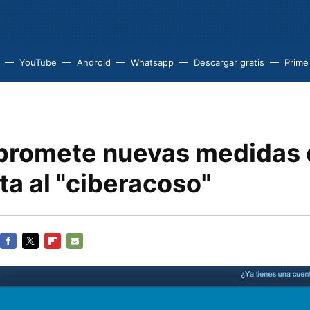
YouTube
Android
Whatsapp
Descargar gratis
Prime
promete nuevas medidas
a al "ciberacoso"
FACEBOOK
TWITTER
FLIPBOARD
E-
MAIL