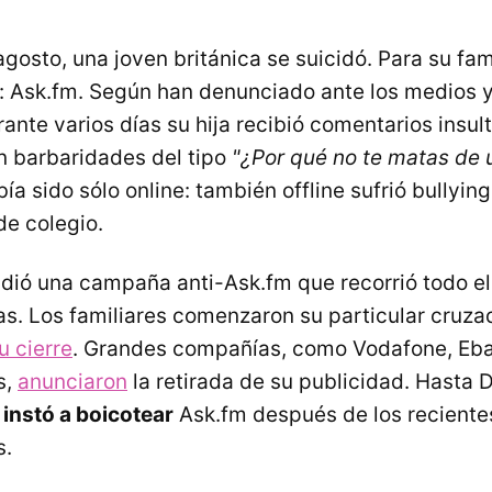
gosto, una joven británica se suicidó. Para su fami
o: Ask.fm. Según han denunciado ante los medios y
ante varios días su hija recibió comentarios insul
n barbaridades del tipo
"¿Por qué no te matas de 
a sido sólo online: también offline sufrió bullying
e colegio.
dió una campaña anti-Ask.fm que recorrió todo el
as. Los familiares comenzaron su particular cruza
u cierre
. Grandes compañías, como Vodafone, Eb
s,
anunciaron
la retirada de su publicidad. Hasta
,
instó a boicotear
Ask.fm después de los reciente
s.