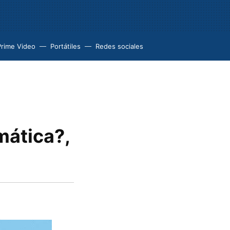
Prime Video
Portátiles
Redes sociales
a
mática?,