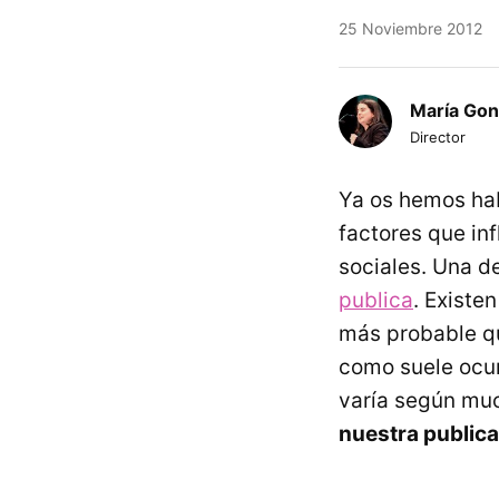
25 Noviembre 2012
María Gon
Director
Ya os hemos hab
factores que inf
sociales. Una d
publica
. Existe
más probable qu
como suele ocur
varía según muc
nuestra public