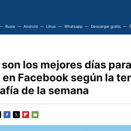
Rusia
Android
Linux
Whatsapp
Descargar gratis
son los mejores días par
r en Facebook según la te
rafía de la semana
FACEBOOK
TWITTER
FLIPBOARD
E-
MAIL