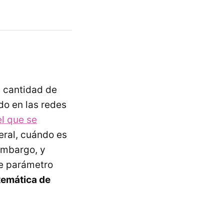
 cantidad de
do en las redes
el que se
eral, cuándo es
embargo, y
te parámetro
temática de