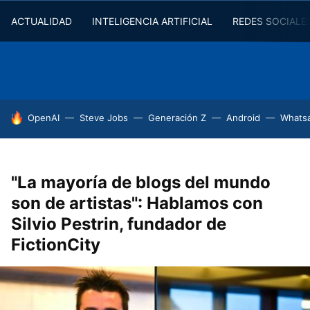
ACTUALIDAD
INTELIGENCIA ARTIFICIAL
REDES SOCIALE
HOY SE HABLA DE
OpenAI
Steve Jobs
Generación Z
Android
Whats
"La mayoría de blogs del mundo
son de artistas": Hablamos con
Silvio Pestrin, fundador de
FictionCity