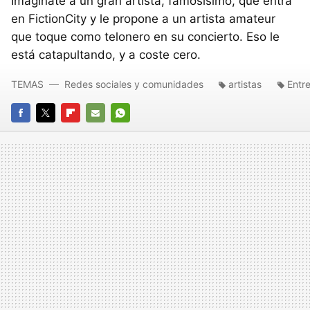
Imagínate a un gran artista, famosísimo, que entra
en FictionCity y le propone a un artista amateur
que toque como telonero en su concierto. Eso le
está catapultando, y a coste cero.
TEMAS
Redes sociales y comunidades
artistas
Entre
FACEBOOK
TWITTER
FLIPBOARD
E-
WHATSAPP
MAIL