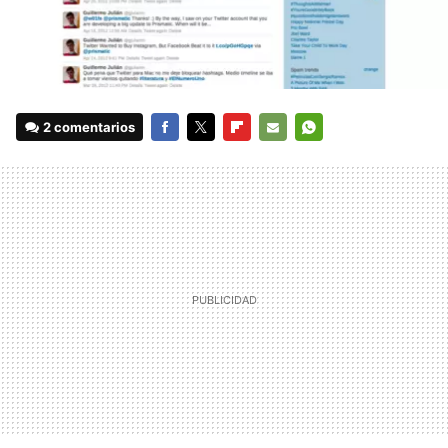
2 comentarios
FACEBOOK
TWITTER
FLIPBOARD
E-
WHATSAPP
MAIL