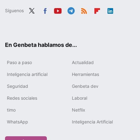
Síguenos
Twit
Fac
You
Tele
RSS
Flip
Link
ter
ebo
tub
gra
boa
edIn
ok
e
m
rd
En Genbeta hablamos de...
Paso a paso
Actualidad
Inteligencia artificial
Herramientas
Seguridad
Genbeta dev
Redes sociales
Laboral
timo
Netflix
WhatsApp
Inteligencia Artificial