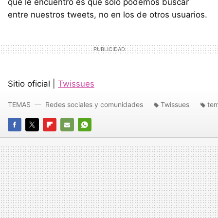
que le encuentro es que sólo podemos buscar
entre nuestros tweets, no en los de otros usuarios.
Sitio oficial |
Twissues
TEMAS
Redes sociales y comunidades
Twissues
te
FACEBOOK
TWITTER
FLIPBOARD
E-
WHATSAPP
MAIL