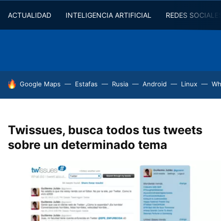
ACTUALIDAD
INTELIGENCIA ARTIFICIAL
REDES SOCIALE
HOY SE HABLA DE
Google Maps
Estafas
Rusia
Android
Linux
Wh
Twissues, busca todos tus tweets
sobre un determinado tema