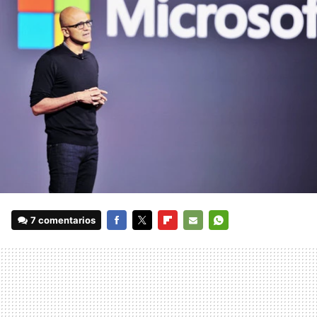
7 comentarios
FACEBOOK
TWITTER
FLIPBOARD
E-
WHATSAPP
MAIL