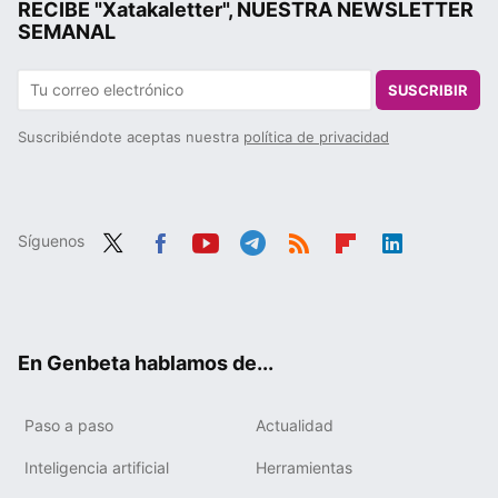
RECIBE "Xatakaletter", NUESTRA NEWSLETTER
SEMANAL
SUSCRIBIR
Suscribiéndote aceptas nuestra
política de privacidad
Síguenos
Twit
Fac
You
Tele
RSS
Flip
Link
ter
ebo
tub
gra
boa
edIn
ok
e
m
rd
En Genbeta hablamos de...
Paso a paso
Actualidad
Inteligencia artificial
Herramientas