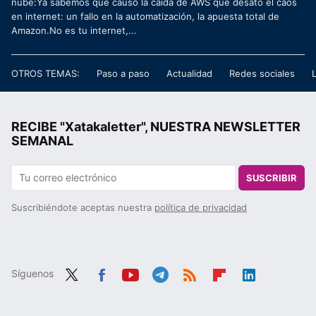
nube:Ya sabemos qué causó la caída de AWS que desató el caos
en internet: un fallo en la automatización, la apuesta total de
Amazon.No es tu internet,...
OTROS TEMAS:
Paso a paso
Actualidad
Redes sociales
RECIBE "Xatakaletter", NUESTRA NEWSLETTER
SEMANAL
SUSCRIBIR
Suscribiéndote aceptas nuestra
política de privacidad
Síguenos
Twit
Fac
You
Tele
RSS
Flip
Link