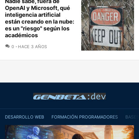
Nadie sabe, fuera de
OpenAI y Microsoft, qué
inteligencia artificial
están creando en la nube:
es un "riesgo" según los
académicos
COMENTARIOS
0
HACE 3 AÑOS
DESARROLLO WEB
FORMACIÓN PROGRAMADORES
BASES