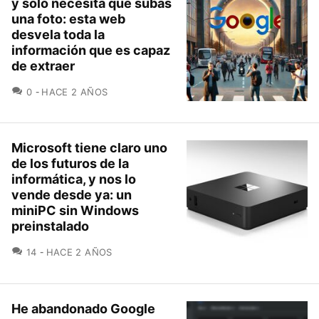
y solo necesita que subas
una foto: esta web
desvela toda la
información que es capaz
de extraer
COMENTARIOS
0
HACE 2 AÑOS
Microsoft tiene claro uno
de los futuros de la
informática, y nos lo
vende desde ya: un
miniPC sin Windows
preinstalado
COMENTARIOS
14
HACE 2 AÑOS
He abandonado Google