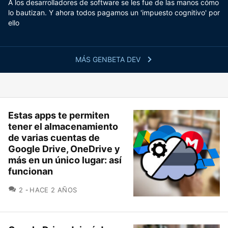
A los desarrolladores de software se les fue de las manos cómo
lo bautizan. Y ahora todos pagamos un 'impuesto cognitivo' por
ello
MÁS GENBETA DEV
Estas apps te permiten
tener el almacenamiento
de varias cuentas de
Google Drive, OneDrive y
más en un único lugar: así
funcionan
COMENTARIOS
2
HACE 2 AÑOS