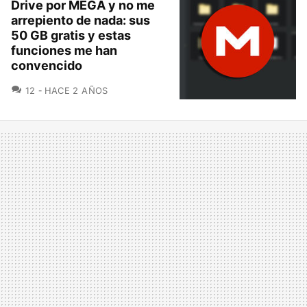
Drive por MEGA y no me
arrepiento de nada: sus
50 GB gratis y estas
funciones me han
convencido
COMENTARIOS
12
HACE 2 AÑOS