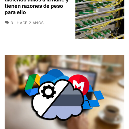
tienen razones de peso
para ello
COMENTARIOS
3
HACE 2 AÑOS