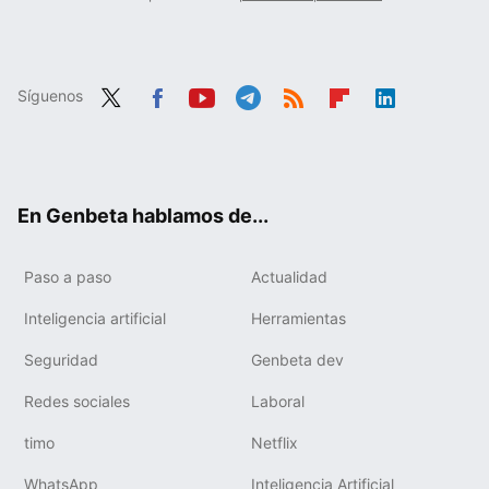
Síguenos
Twit
Fac
You
Tele
RSS
Flip
Link
ter
ebo
tub
gra
boa
edIn
ok
e
m
rd
En Genbeta hablamos de...
Paso a paso
Actualidad
Inteligencia artificial
Herramientas
Seguridad
Genbeta dev
Redes sociales
Laboral
timo
Netflix
WhatsApp
Inteligencia Artificial