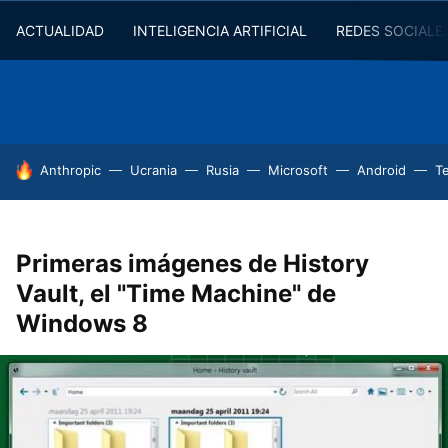
ACTUALIDAD
INTELIGENCIA ARTIFICIAL
REDES SOCIALE
HOY SE HABLA DE
Anthropic
Ucrania
Rusia
Microsoft
Android
T
Primeras imágenes de History
Vault, el "Time Machine" de
Windows 8