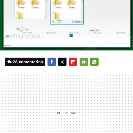
28 comentarios
FACEBOOK
TWITTER
FLIPBOARD
E-
WHATSAPP
MAIL