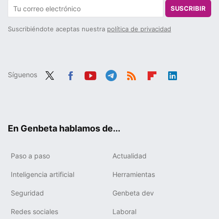
SUSCRIBIR
Suscribiéndote aceptas nuestra
política de privacidad
Síguenos
Twit
Fac
You
Tele
RSS
Flip
Link
ter
ebo
tub
gra
boa
edIn
ok
e
m
rd
En Genbeta hablamos de...
Paso a paso
Actualidad
Inteligencia artificial
Herramientas
Seguridad
Genbeta dev
Redes sociales
Laboral