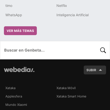
timo
Netflix
WhatsApp
Inteligencia Artificial
VER MÁS TEMAS
BUSC
SUBIR
Xataka
Xataka Móvil
Applesfera
Xataka Smart Home
Mundo Xiaomi