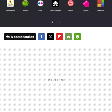
8 comentarios
FACEBOOK
TWITTER
FLIPBOARD
E-
WHATSAPP
MAIL