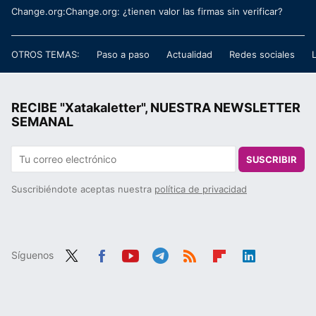
Change.org:Change.org: ¿tienen valor las firmas sin verificar?
OTROS TEMAS:
Paso a paso
Actualidad
Redes sociales
RECIBE "Xatakaletter", NUESTRA NEWSLETTER
SEMANAL
SUSCRIBIR
Suscribiéndote aceptas nuestra
política de privacidad
Síguenos
Twit
Fac
You
Tele
RSS
Flip
Link
ter
ebo
tub
gra
boa
edIn