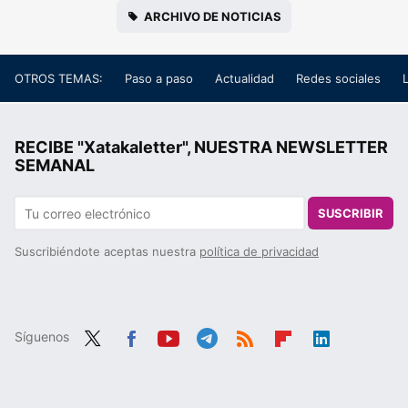
ARCHIVO DE NOTICIAS
OTROS TEMAS:
Paso a paso
Actualidad
Redes sociales
RECIBE "Xatakaletter", NUESTRA NEWSLETTER
SEMANAL
SUSCRIBIR
Suscribiéndote aceptas nuestra
política de privacidad
Síguenos
Twit
Fac
You
Tele
RSS
Flip
Link
ter
ebo
tub
gra
boa
edIn