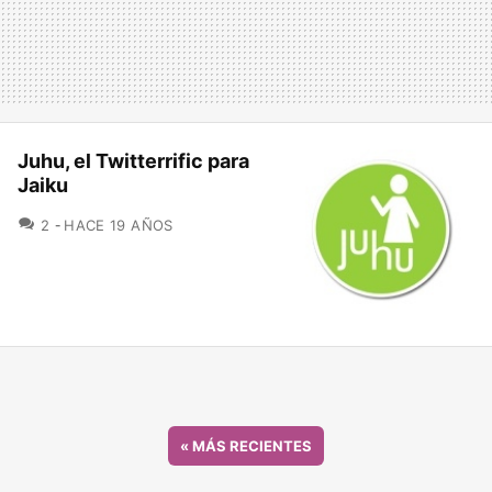
Juhu, el Twitterrific para
Jaiku
COMENTARIOS
2
HACE 19 AÑOS
«
MÁS RECIENTES