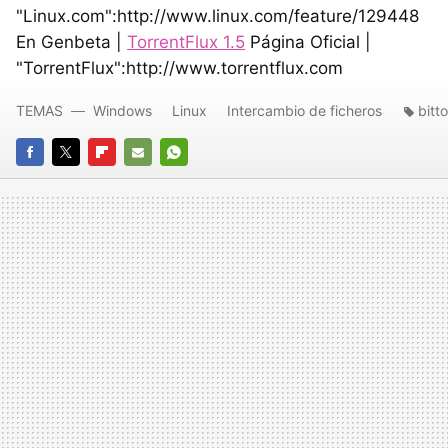
"Linux.com":http://www.linux.com/feature/129448
En Genbeta |
TorrentFlux 1.5
Página Oficial |
"TorrentFlux":http://www.torrentflux.com
TEMAS
Windows
Linux
Intercambio de ficheros
bitt
FACEBOOK
TWITTER
FLIPBOARD
E-
WHATSAPP
MAIL