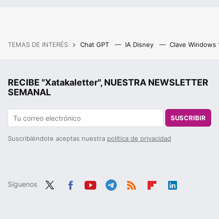
TEMAS DE INTERÉS
Chat GPT
IA Disney
Clave Windows
RECIBE "Xatakaletter", NUESTRA NEWSLETTER
SEMANAL
SUSCRIBIR
Suscribiéndote aceptas nuestra
política de privacidad
Síguenos
Twit
Fac
You
Tele
RSS
Flip
Link
ter
ebo
tub
gra
boa
edIn