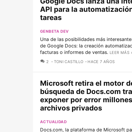
Google Docs lanza una int
API para la automatizació
tareas
GENBETA DEV
Una de las posibilidades más interesante
de Google Docs: la creación automatiza
facturas o informes de ventas.
LEER MÁS 
COMENTARIOS
2
TONI CASTILLO
HACE 7 AÑOS
Microsoft retira el motor d
búsqueda de Docs.com tr
exponer por error millones
archivos privados
ACTUALIDAD
Docs.com, la plataforma de Microsoft pa