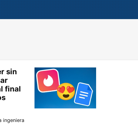
r sin
sar
l final
os
a ingeniera