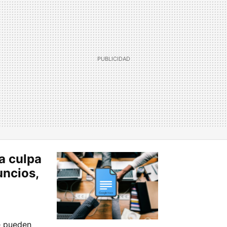
la culpa
uncios,
e pueden