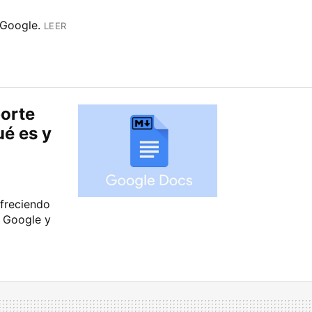
 Google.
LEER
porte
é es y
ofreciendo
e Google y