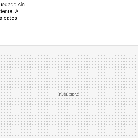
uedado sin
ente. Al
 a datos