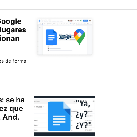
Google
 lugares
cionan
es de forma
: se ha
ez que
. And.