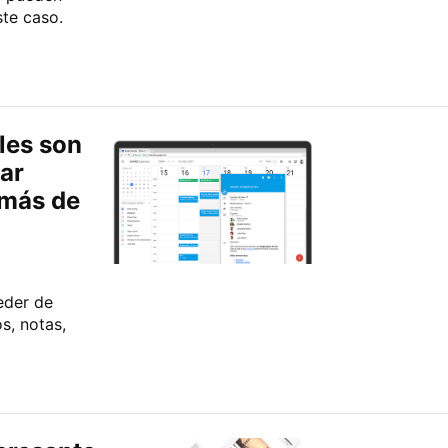
te caso.
les son
ear
emás de
eder de
s, notas,