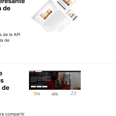
eresante
n de
s de la API
da de
»
e
as
 de
ra compartir