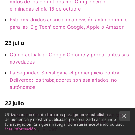
datos de los permitidos por Google serán
eliminadas el día 15 de octubre
Estados Unidos anuncia una revisión antimonopolio
para las 'Big Tech' como Google, Apple o Amazon
23 julio
Cómo actualizar Google Chrome y probar antes sus
novedades
La Seguridad Social gana el primer juicio contra
Deliveroo: los trabajadores son asalariados, no
autónomos
22 julio
Amazon Prime Video apuesta por España con tres
Utilizamos cookies de terceros para generar estadísticas
de audiencia y mostrar publicidad personalizada analizando
grandes producciones: 'Un asunto privado', 'La
tu navegación. Si sigues navegando estarás aceptando su uso.
Templanza' y 'El Cid'
Más información