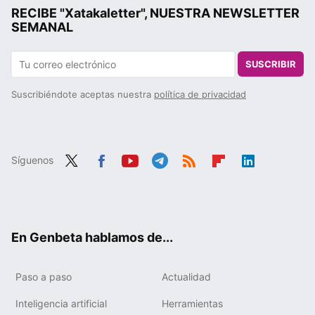
RECIBE "Xatakaletter", NUESTRA NEWSLETTER
SEMANAL
SUSCRIBIR
Suscribiéndote aceptas nuestra
política de privacidad
Síguenos
Twit
Fac
You
Tele
RSS
Flip
Link
ter
ebo
tub
gra
boa
edIn
ok
e
m
rd
En Genbeta hablamos de...
Paso a paso
Actualidad
Inteligencia artificial
Herramientas