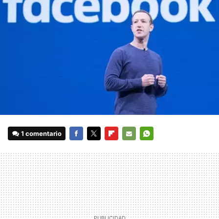
1 comentario
FACEBOOK
TWITTER
FLIPBOARD
E-
WHATSAPP
MAIL