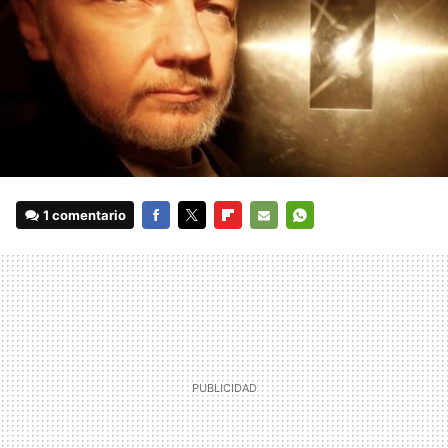
1 comentario
FACEBOOK
TWITTER
FLIPBOARD
E-
WHATSAPP
MAIL