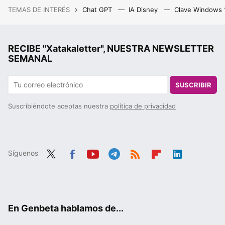
TEMAS DE INTERÉS
Chat GPT
IA Disney
Clave Windows
RECIBE "Xatakaletter", NUESTRA NEWSLETTER
SEMANAL
SUSCRIBIR
Suscribiéndote aceptas nuestra
política de privacidad
Síguenos
Twit
Fac
You
Tele
RSS
Flip
Link
ter
ebo
tub
gra
boa
edIn
ok
e
m
rd
En Genbeta hablamos de...