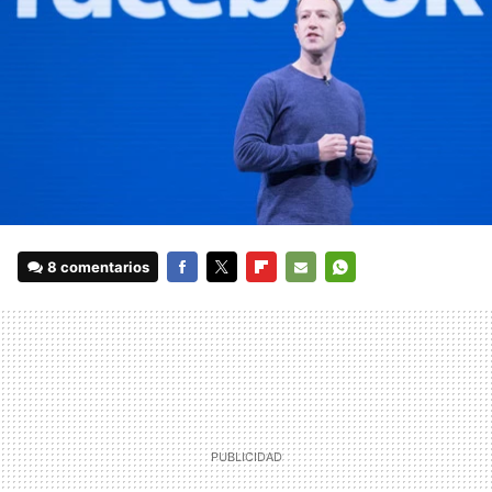
8 comentarios
FACEBOOK
TWITTER
FLIPBOARD
E-
WHATSAPP
MAIL