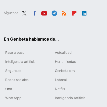
Síguenos
Twit
Fac
You
Tele
RSS
Flip
Link
ter
ebo
tub
gra
boa
edIn
ok
e
m
rd
En Genbeta hablamos de...
Paso a paso
Actualidad
Inteligencia artificial
Herramientas
Seguridad
Genbeta dev
Redes sociales
Laboral
timo
Netflix
WhatsApp
Inteligencia Artificial