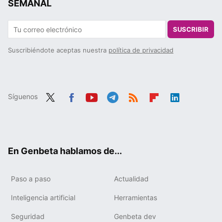
SEMANAL
SUSCRIBIR
Suscribiéndote aceptas nuestra
política de privacidad
Síguenos
Twit
Fac
You
Tele
RSS
Flip
Link
ter
ebo
tub
gra
boa
edIn
ok
e
m
rd
En Genbeta hablamos de...
Paso a paso
Actualidad
Inteligencia artificial
Herramientas
Seguridad
Genbeta dev