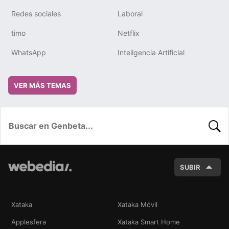
Redes sociales
Laboral
timo
Netflix
WhatsApp
Inteligencia Artificial
VER MÁS TEMAS
BUSC
SUBIR
Xataka
Xataka Móvil
Applesfera
Xataka Smart Home