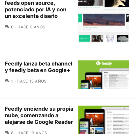
feeds open source,
potenciado por IA y con
un excelente diseño
COMENTARIOS
0
HACE 9 AÑOS
Feedly lanza beta channel
y feedly beta en Google+
COMENTARIOS
1
HACE 13 AÑOS
Feedly enciende su propia
nube, comenzando a
alejarse de Google Reader
COMENTARIOS
8
HACE 13 AÑOS