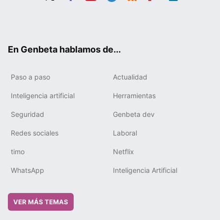
Twit
Fac
You
Tele
RSS
Flip
Link
ter
ebo
tub
gra
boa
edIn
ok
e
m
rd
En Genbeta hablamos de...
Paso a paso
Actualidad
Inteligencia artificial
Herramientas
Seguridad
Genbeta dev
Redes sociales
Laboral
timo
Netflix
WhatsApp
Inteligencia Artificial
VER MÁS TEMAS