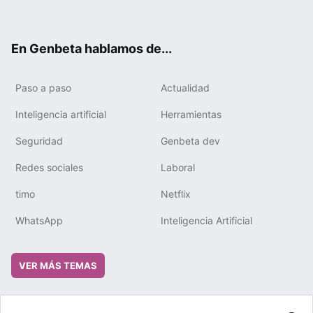
ter
ebo
tub
gra
boa
edIn
ok
e
m
rd
En Genbeta hablamos de...
Paso a paso
Actualidad
Inteligencia artificial
Herramientas
Seguridad
Genbeta dev
Redes sociales
Laboral
timo
Netflix
WhatsApp
Inteligencia Artificial
VER MÁS TEMAS