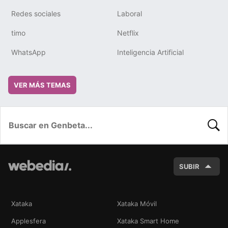
Redes sociales
Laboral
timo
Netflix
WhatsApp
Inteligencia Artificial
VER MÁS TEMAS
BUSC
SUBIR
Xataka
Xataka Móvil
Applesfera
Xataka Smart Home