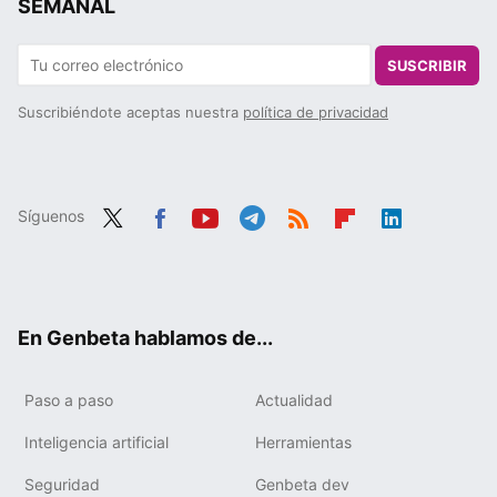
SEMANAL
SUSCRIBIR
Suscribiéndote aceptas nuestra
política de privacidad
Síguenos
Twit
Fac
You
Tele
RSS
Flip
Link
ter
ebo
tub
gra
boa
edIn
ok
e
m
rd
En Genbeta hablamos de...
Paso a paso
Actualidad
Inteligencia artificial
Herramientas
Seguridad
Genbeta dev