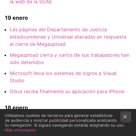
la web de la SGAE
19 enero
Las páginas del Departamento de Justicia
estadounidense y Universal atacadas en respuesta
al cierre de Megaupload
Megaupload cierra y varios de sus trabajadores han
sido detenidos
Microsoft lleva los sistemas de logros a Visual
Studio
Orkut recibe finalmente su aplicación para iPhone
18 enero
Utilizamos cookies de terceros para generar estadísticas
LabGuru, herramienta de gestión de proyectos para
de audiencia y mostrar publicidad personalizada analizando
tu navegación. Si sigues navegando estarás aceptando su uso.
científicos
Más información