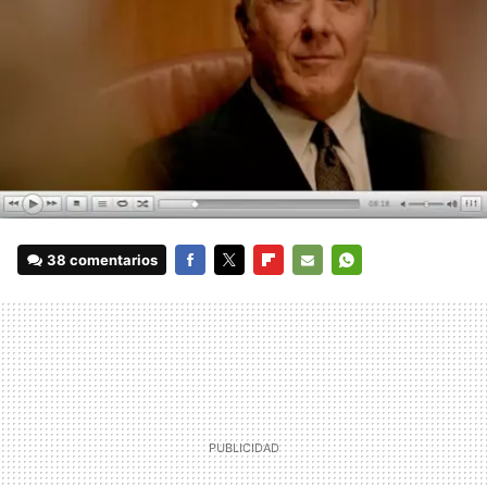
38 comentarios
FACEBOOK
TWITTER
FLIPBOARD
E-
WHATSAPP
MAIL