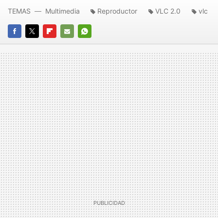
TEMAS
Multimedia
Reproductor
VLC 2.0
vlc
FACEBOOK
TWITTER
FLIPBOARD
E-
WHATSAPP
MAIL