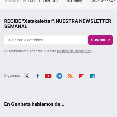
TEMAS DE INTERÉS
Chat GPT
IA Disney
Clave Windows
RECIBE "Xatakaletter", NUESTRA NEWSLETTER
SEMANAL
SUSCRIBIR
Suscribiéndote aceptas nuestra
política de privacidad
Síguenos
Twit
Fac
You
Tele
RSS
Flip
Link
ter
ebo
tub
gra
boa
edIn
ok
e
m
rd
En Genbeta hablamos de...