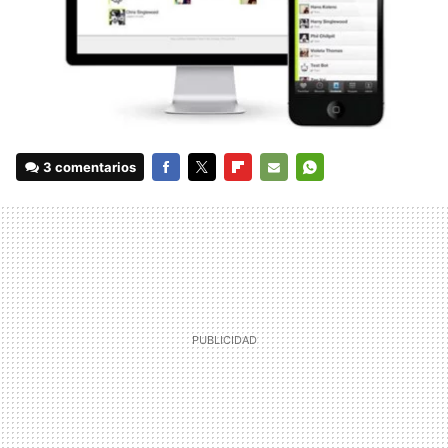
3 comentarios
FACEBOOK
TWITTER
FLIPBOARD
E-
WHATSAPP
MAIL