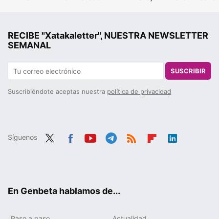
RECIBE "Xatakaletter", NUESTRA NEWSLETTER
SEMANAL
SUSCRIBIR
Suscribiéndote aceptas nuestra
política de privacidad
Síguenos
Twit
Fac
You
Tele
RSS
Flip
Link
ter
ebo
tub
gra
boa
edIn
ok
e
m
rd
En Genbeta hablamos de...
Paso a paso
Actualidad