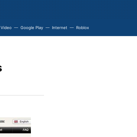
 Video
Google Play
Internet
Roblox
s