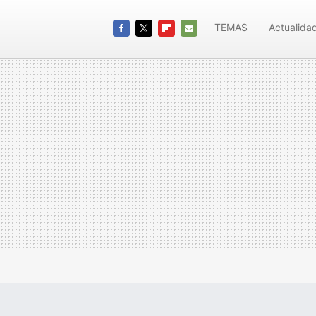
TEMAS
Actualida
FACEBOOK
TWITTER
FLIPBOARD
E-
MAIL