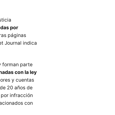
ticia
adas por
ras páginas
t Journal indica
y forman parte
nadas con la ley
dores y cuentas
 de 20 años de
 por infracción
lacionados con