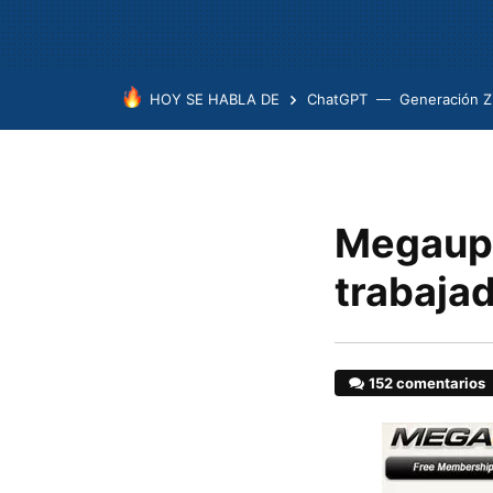
HOY SE HABLA DE
ChatGPT
Generación Z
Megaupl
trabaja
152 comentarios