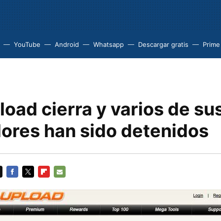
YouTube
Android
Whatsapp
Descargar gratis
Prime
oad cierra y varios de su
dores han sido detenidos
FACEBOOK
TWITTER
FLIPBOARD
E-
MAIL