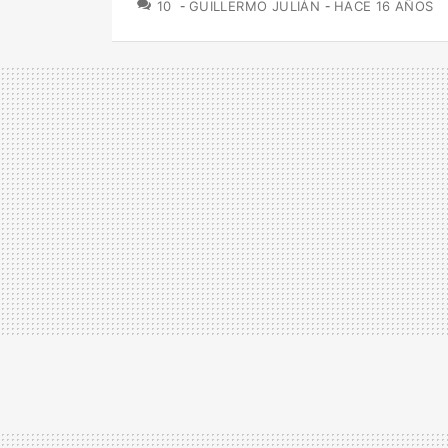
COMENTARIOS
10
GUILLERMO JULIÁN
HACE 16 AÑOS