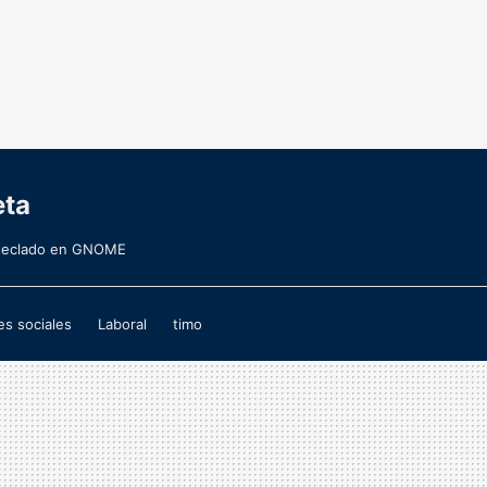
eta
 teclado en GNOME
s sociales
Laboral
timo