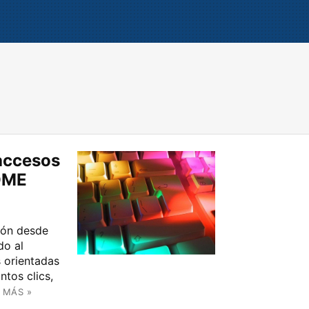
accesos
OME
ión desde
do al
s orientadas
ntos clics,
 MÁS »