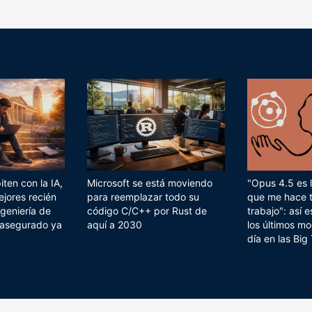
ten con la IA,
Microsoft se está moviendo
"Opus 4.5 es l
ejores recién
para reemplazar todo su
que me hace 
geniería de
código C/C++ por Rust de
trabajo": así
 asegurado ya
aquí a 2030
los últimos mo
día en las Big