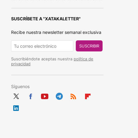
SUSCRÍBETE A "XATAKALETTER"
Recibe nuestra newsletter semanal exclusiva
SUSCRIBIR
Suscribiéndote aceptas nuestra
política de
privacidad
Síguenos
Twit
Fac
You
Tele
RSS
Flip
ter
ebo
tub
gra
boa
Link
ok
e
m
rd
edIn