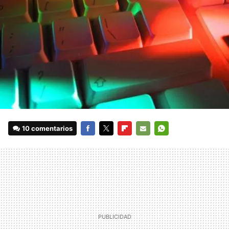
10 comentarios
FACEBOOK
TWITTER
FLIPBOARD
E-
WHATSAPP
MAIL