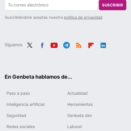
SUSCRIBIR
Suscribiéndote aceptas nuestra
política de privacidad
Síguenos
Twit
Fac
You
Tele
RSS
Flip
Link
ter
ebo
tub
gra
boa
edIn
ok
e
m
rd
En Genbeta hablamos de...
Paso a paso
Actualidad
Inteligencia artificial
Herramientas
Seguridad
Genbeta dev
Redes sociales
Laboral