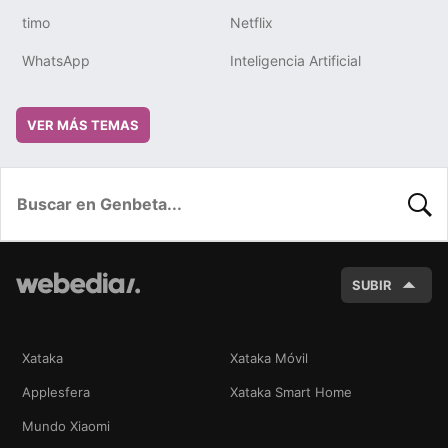
timo
Netflix
WhatsApp
Inteligencia Artificial
VER MÁS TEMAS
BUSC
SUBIR
Xataka
Xataka Móvil
Applesfera
Xataka Smart Home
Mundo Xiaomi