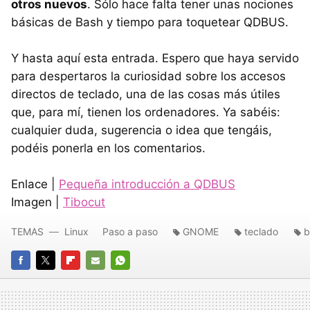
otros nuevos
. Sólo hace falta tener unas nociones
básicas de Bash y tiempo para toquetear
QDBUS
.
Y hasta aquí esta entrada. Espero que haya servido
para despertaros la curiosidad sobre los accesos
directos de teclado, una de las cosas más útiles
que, para mí, tienen los ordenadores. Ya sabéis:
cualquier duda, sugerencia o idea que tengáis,
podéis ponerla en los comentarios.
Enlace |
Pequeña introducción a QDBUS
Imagen |
Tibocut
TEMAS
Linux
Paso a paso
GNOME
teclado
b
FACEBOOK
TWITTER
FLIPBOARD
E-
WHATSAPP
MAIL