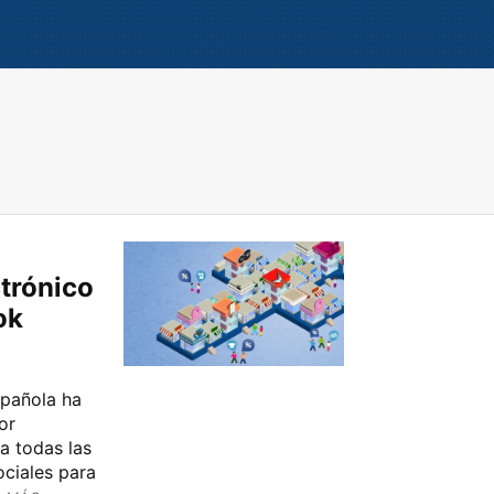
trónico
ok
spañola ha
or
a todas las
ociales para