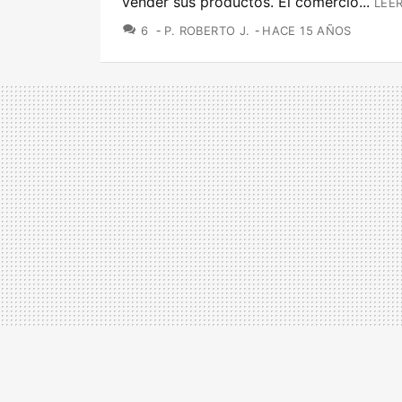
vender sus productos. El comercio...
LEE
COMENTARIOS
6
P. ROBERTO J.
HACE 15 AÑOS