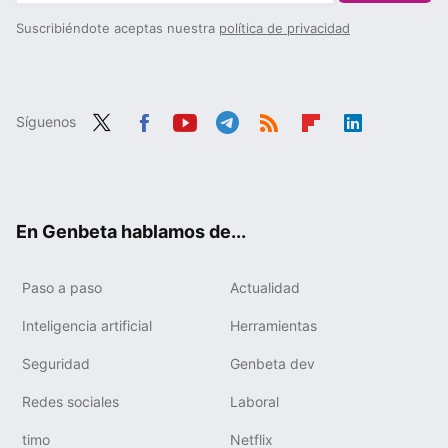
Suscribiéndote aceptas nuestra
política de privacidad
Síguenos
Twit
Fac
You
Tele
RSS
Flip
Link
ter
ebo
tub
gra
boa
edIn
ok
e
m
rd
En Genbeta hablamos de...
Paso a paso
Actualidad
Inteligencia artificial
Herramientas
Seguridad
Genbeta dev
Redes sociales
Laboral
timo
Netflix