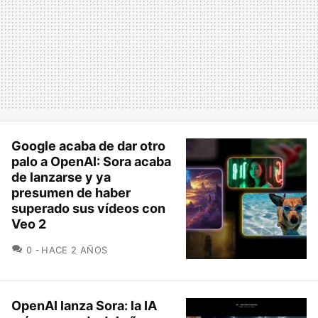
Google acaba de dar otro
palo a OpenAI: Sora acaba
de lanzarse y ya
presumen de haber
superado sus vídeos con
Veo 2
COMENTARIOS
0
HACE 2 AÑOS
OpenAI lanza Sora: la IA