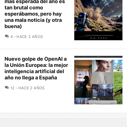
más esperada del año es
tan brutal como
esperábamos, pero hay
una mala noticia (y otra
buena)
COMENTARIOS
4
HACE 2 AÑOS
Nuevo golpe de OpenAI a
la Unión Europea: la mejor
inteligencia artificial del
año no llega a España
COMENTARIOS
12
HACE 2 AÑOS