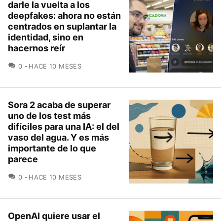
darle la vuelta a los
deepfakes: ahora no están
centrados en suplantar la
identidad, sino en
hacernos reír
COMENTARIOS
0
HACE 10 MESES
Sora 2 acaba de superar
uno de los test más
difíciles para una IA: el del
vaso del agua. Y es más
importante de lo que
parece
COMENTARIOS
0
HACE 10 MESES
OpenAI quiere usar el