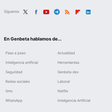
Síguenos
Twit
Fac
You
Tele
RSS
Flip
Link
ter
ebo
tub
gra
boa
edIn
ok
e
m
rd
En Genbeta hablamos de...
Paso a paso
Actualidad
Inteligencia artificial
Herramientas
Seguridad
Genbeta dev
Redes sociales
Laboral
timo
Netflix
WhatsApp
Inteligencia Artificial