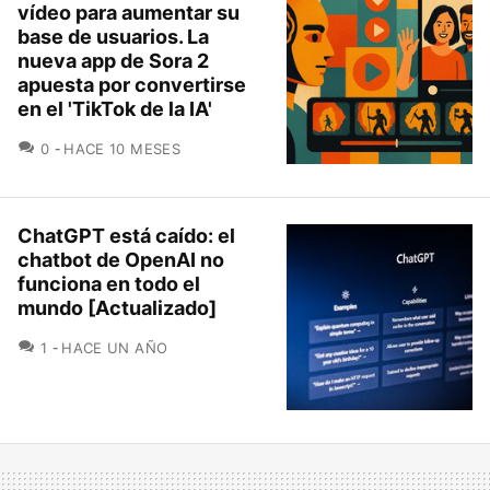
vídeo para aumentar su
base de usuarios. La
nueva app de Sora 2
apuesta por convertirse
en el 'TikTok de la IA'
COMENTARIOS
0
HACE 10 MESES
ChatGPT está caído: el
chatbot de OpenAI no
funciona en todo el
mundo [Actualizado]
COMENTARIOS
1
HACE UN AÑO