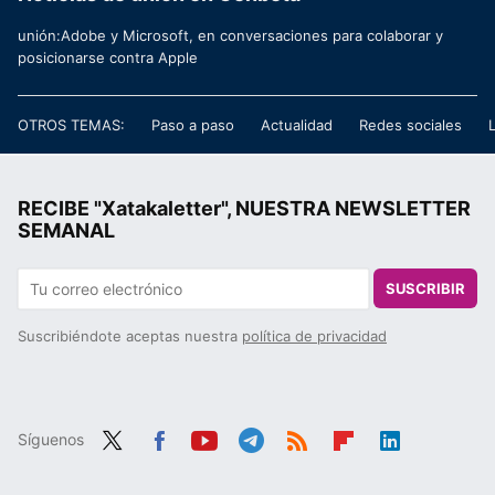
unión:Adobe y Microsoft, en conversaciones para colaborar y
posicionarse contra Apple
OTROS TEMAS:
Paso a paso
Actualidad
Redes sociales
RECIBE "Xatakaletter", NUESTRA NEWSLETTER
SEMANAL
SUSCRIBIR
Suscribiéndote aceptas nuestra
política de privacidad
Síguenos
Twit
Fac
You
Tele
RSS
Flip
Link