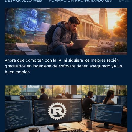
DESARROLLO WEB
FORMACIÓN PROGRAMADORES
BASES
Ahora que compiten con la IA, ni siquiera los mejores recién
graduados en ingeniería de software tienen asegurado ya un
buen empleo