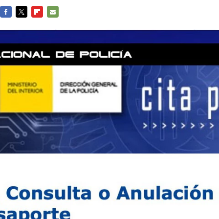
FACEBOOK
TWITTER
FLIPBOARD
E-
MAIL