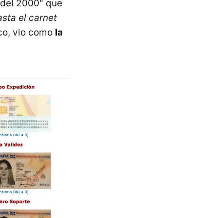
 del 2000" que
sta el carnet
ico, vio como
la