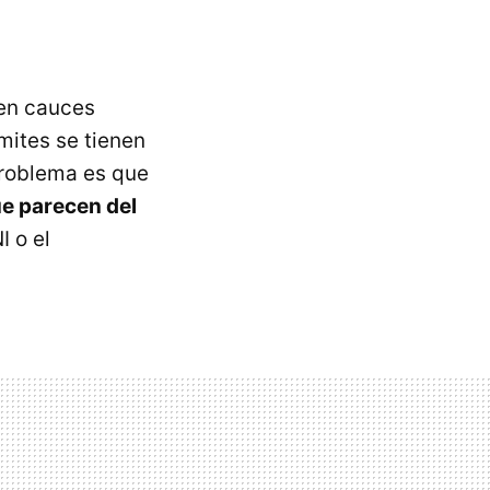
 en cauces
mites se tienen
problema es que
e parecen del
I o el