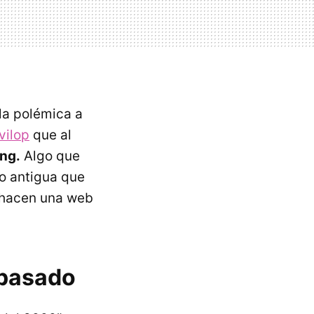
la polémica a
vilop
que al
ing.
Algo que
lo antigua que
e hacen una web
 pasado