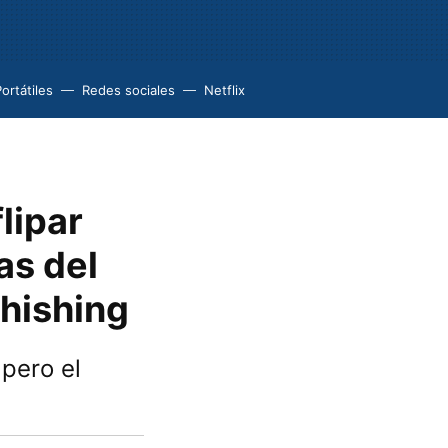
ortátiles
Redes sociales
Netflix
lipar
as del
phishing
 pero el