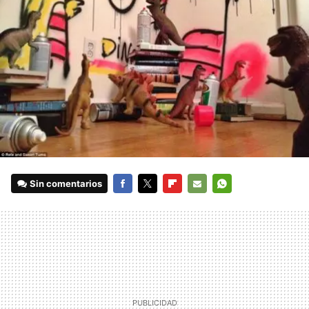
Sin comentarios
FACEBOOK
TWITTER
FLIPBOARD
E-
WHATSAPP
MAIL