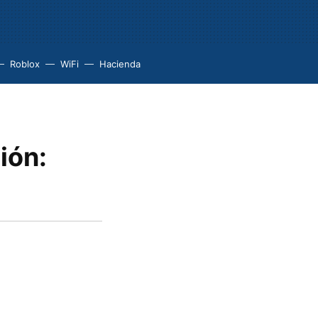
Roblox
WiFi
Hacienda
ión: