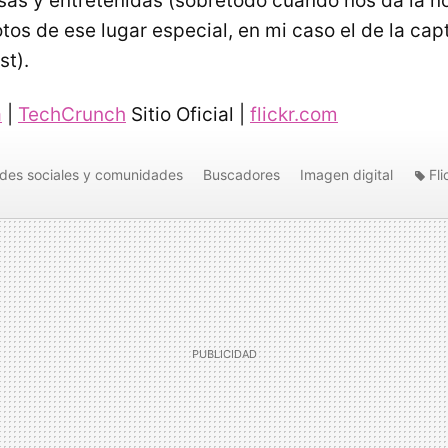
sas y entretenidas (sobretodo cuando nos da la no
tos de ese lugar especial, en mi caso el de la cap
st).
a
|
TechCrunch
Sitio Oficial |
flickr.com
des sociales y comunidades
Buscadores
Imagen digital
Fli
fías