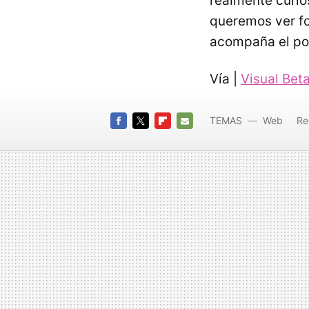
realmente curio
queremos ver fo
acompaña el po
Vía |
Visual Bet
TEMAS
Web
Re
fotogra
FACEBOOK
TWITTER
FLIPBOARD
E-
MAIL