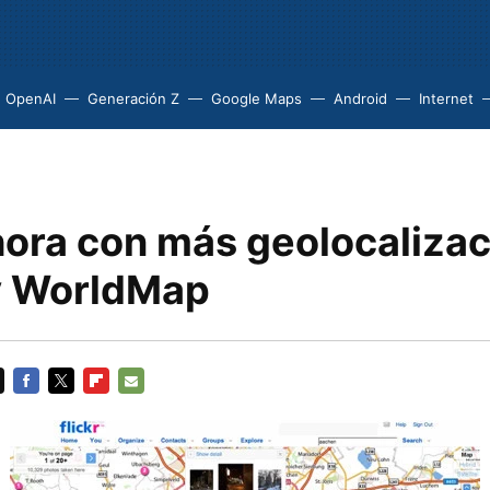
OpenAI
Generación Z
Google Maps
Android
Internet
hora con más geolocalizac
y WorldMap
FACEBOOK
TWITTER
FLIPBOARD
E-
MAIL