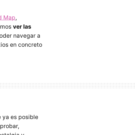
ld Map
,
emos
ver las
oder navegar a
tios en concreto
 ya es posible
probar,