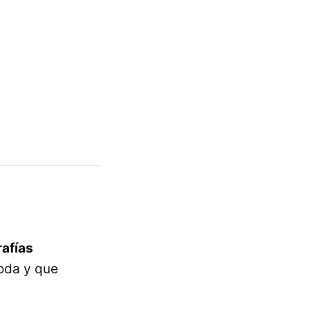
rafías
oda y que