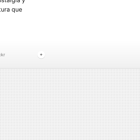
stalgia y
tura que
ckr