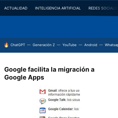
ACTUALIDAD
INTELIGENCIA ARTIFICIAL
REDES SOCIALE
HOY SE HABLA DE
ChatGPT
Generación Z
YouTube
Android
Whatsa
Google facilita la migración a
Google Apps