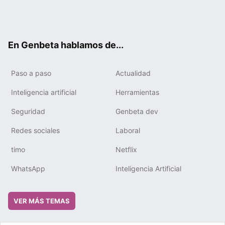
Twit
Fac
You
Tele
RSS
Flip
Link
ter
ebo
tub
gra
boa
edIn
ok
e
m
rd
En Genbeta hablamos de...
Paso a paso
Actualidad
Inteligencia artificial
Herramientas
Seguridad
Genbeta dev
Redes sociales
Laboral
timo
Netflix
WhatsApp
Inteligencia Artificial
VER MÁS TEMAS