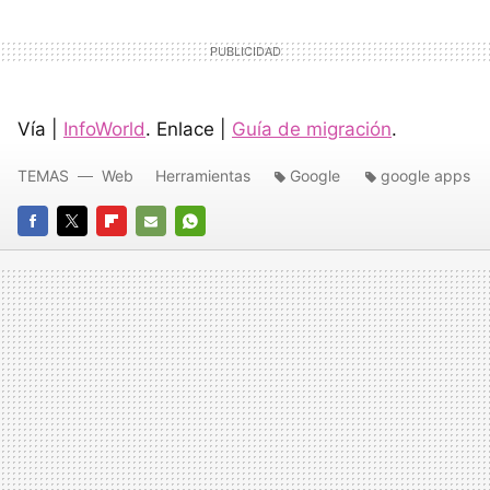
Vía |
InfoWorld
. Enlace |
Guía de migración
.
TEMAS
Web
Herramientas
Google
google apps
FACEBOOK
TWITTER
FLIPBOARD
E-
WHATSAPP
MAIL