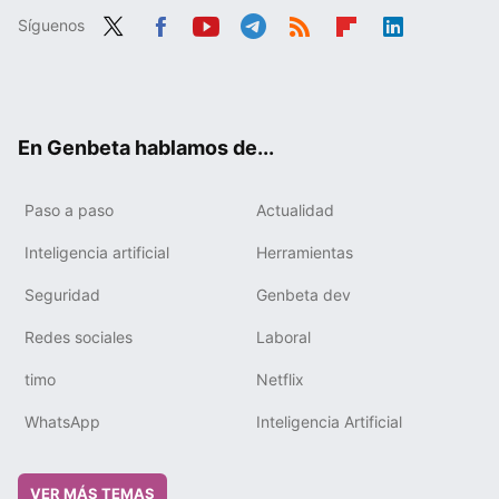
Síguenos
Twit
Fac
You
Tele
RSS
Flip
Link
ter
ebo
tub
gra
boa
edIn
ok
e
m
rd
En Genbeta hablamos de...
Paso a paso
Actualidad
Inteligencia artificial
Herramientas
Seguridad
Genbeta dev
Redes sociales
Laboral
timo
Netflix
WhatsApp
Inteligencia Artificial
VER MÁS TEMAS