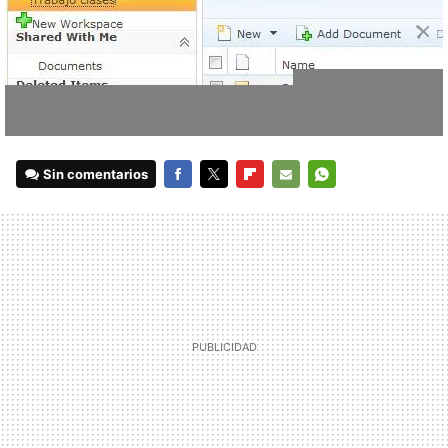
Sin comentarios
FACEBOOK
TWITTER
FLIPBOARD
E-
WHATSAPP
MAIL