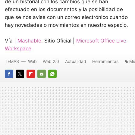
de un historial con los cambios que se han
efectuado en los documentos y la posibilidad de
que se nos avise con un correo electrónico cuando
hay novedades o movimientos en nuestro espacio.
Vía |
Mashable
. Sitio Oficial |
Microsoft Office Live
Workspace
.
TEMAS
Web
Web 2.0
Actualidad
Herramientas
Mi
FACEBOOK
TWITTER
FLIPBOARD
E-
WHATSAPP
MAIL